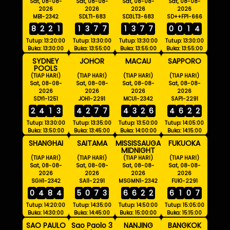
Sat, 08-08-
Sat, 08-08-
Sat, 08-08-
Sat, 08-08-
2026
2026
2026
2026
MB1-2342
SDLT1-683
SD3LT3-683
SD++FP1-666
8
2
2
1
1
3
7
7
1
3
7
7
0
0
1
4
Tutup: 13:20:00
Tutup: 13:30:00
Tutup: 13:30:00
Tutup: 13:30:00
Buka: 13:30:00
Buka: 13:55:00
Buka: 13:55:00
Buka: 13:55:00
SYDNEY
JOHOR
MACAU
SAPPORO
POOLS
(TIAP HARI)
(TIAP HARI)
(TIAP HARI)
(TIAP HARI)
Sat, 08-08-
Sat, 08-08-
Sat, 08-08-
Sat, 08-08-
2026
2026
2026
2026
SDY1-1251
JOH1-2291
MCU1-2342
SAP1-2291
2
4
1
3
4
2
7
7
4
3
2
6
4
6
2
2
Tutup: 13:30:00
Tutup: 13:35:00
Tutup: 13:50:00
Tutup: 14:05:00
Buka: 13:50:00
Buka: 13:45:00
Buka: 14:00:00
Buka: 14:15:00
SHANGHAI
SAITAMA
MISSISSAUGA
FUKUOKA
MIDNIGHT
(TIAP HARI)
(TIAP HARI)
(TIAP HARI)
(TIAP HARI)
Sat, 08-08-
Sat, 08-08-
Sat, 08-08-
Sat, 08-08-
2026
2026
2026
2026
SGH1-2342
SAI1-2291
MSGMN1-2342
FUK1-2291
0
4
8
4
5
0
7
3
6
6
2
2
6
1
0
7
Tutup: 14:20:00
Tutup: 14:35:00
Tutup: 14:50:00
Tutup: 15:05:00
Buka: 14:30:00
Buka: 14:45:00
Buka: 15:00:00
Buka: 15:15:00
SAO PAULO
Sao Paolo 3
NANJING
BANGKOK