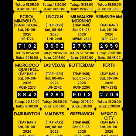
Tutup: 19:05:00
Tutup: 19:20:00
Tutup: 19:35:00
Tutup: 19:50:00
Buka: 19:15:00
Buka: 19:30:00
Buka: 19:45:00
Buka: 20:00:00
PCSO(
LINCOLN
MILWAUKEE
BIRMINGHAM
MINGGU OFF
MORNING
)
(SENIN SELASA RABU KAMIS JUMAT SABTU)
(TIAP HARI)
(TIAP HARI)
(TIAP HARI)
Sat, 08-08-
Sat, 08-08-
Sat, 08-08-
Sat, 08-08-
2026
2026
2026
2026
PS1-1726
LIN1-2291
MWM1-2342
BIR1-2291
7
1
0
2
3
6
0
2
2
7
9
7
2
9
5
9
Tutup: 19:55:00
Tutup: 20:05:00
Tutup: 20:20:00
Tutup: 20:35:00
Buka: 20:10:00
Buka: 20:15:00
Buka: 20:30:00
Buka: 20:45:00
MOROCCO
LAS VEGAS
ROTTERDAM
PERTH
QUATRO
21:00 WIB
(TIAP HARI)
(TIAP HARI)
(TIAP HARI)
(TIAP HARI)
Sat, 08-08-
Sat, 08-08-
Sat, 08-08-
Sat, 08-08-
2026
2026
2026
2026
MQE1-2278
LV1-2342
ROT1-2290
PRT1-2342
8
8
4
2
8
2
8
3
9
0
1
3
2
7
0
9
Tutup: 20:50:00
Tutup: 20:50:00
Tutup: 21:05:00
Tutup: 21:20:00
Buka: 21:00:00
Buka: 21:00:00
Buka: 21:15:00
Buka: 21:30:00
DARLINGTON
MALDIVES
GREENWICH
MEXICO
CITY
(TIAP HARI)
(TIAP HARI)
(TIAP HARI)
(TIAP HARI)
Sat, 08-08-
Sat, 08-08-
Sat, 08-08-
Sat, 08-08-
2026
2026
2026
2026