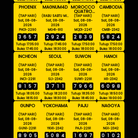
PHOENIX
MAGNUM4D
MOROCCO
CAMBODIA
QUATRO
18:00 WIB
(TIAP HARI)
(RABU SABTU MINGGU)
(TIAP HARI)
(TIAP HARI)
Sat, 08-08-
Sat, 08-08-
Sat, 08-08-
Sat, 08-08-
2026
2026
2026
2026
PHO1-2290
MG41-910
MQD1-2247
CMB1-2342
3
6
5
7
2
9
2
4
2
8
3
9
5
8
2
4
Tutup: 17:35:00
Tutup: 17:45:00
Tutup: 17:50:00
Tutup: 17:50:00
Buka: 17:45:00
Buka: 18:30:00
Buka: 18:00:00
Buka: 18:00:00
INCHEON
SEOUL
SUWON
HANOI
(TIAP HARI)
(TIAP HARI)
(TIAP HARI)
(TIAP HARI)
Sat, 08-08-
Sat, 08-08-
Sat, 08-08-
Sat, 08-08-
2026
2026
2026
2026
INC1-2291
SL1-2342
SUW1-2291
HI1-2342
8
1
5
7
3
7
1
1
7
9
6
6
6
0
9
8
Tutup: 18:05:00
Tutup: 18:20:00
Tutup: 18:35:00
Tutup: 18:50:00
Buka: 18:15:00
Buka: 18:30:00
Buka: 18:45:00
Buka: 19:00:00
GUNPO
YOKOHAMA
PAJU
NAGOYA
(TIAP HARI)
(TIAP HARI)
(TIAP HARI)
(TIAP HARI)
Sat, 08-08-
Sat, 08-08-
Sat, 08-08-
Sat, 08-08-
2026
2026
2026
2026
GUN1-2291
YKH1-2342
PAJ1-2291
NG1-2342
8
9
0
5
5
0
8
4
1
6
9
7
0
1
0
2