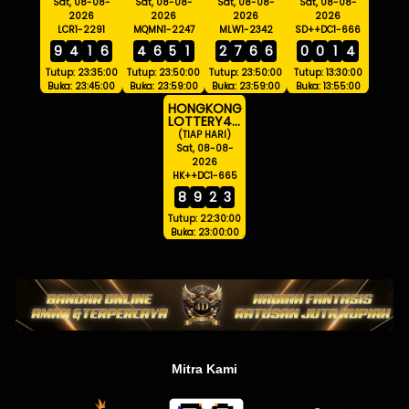
Sat, 08-08-
Sat, 08-08-
Sat, 08-08-
Sat, 08-08-
2026
2026
2026
2026
LCR1-2291
MQMN1-2247
MLW1-2342
SD++DC1-666
9
4
1
6
4
6
5
1
2
7
6
6
0
0
1
4
Tutup: 23:35:00
Tutup: 23:50:00
Tutup: 23:50:00
Tutup: 13:30:00
Buka: 23:45:00
Buka: 23:59:00
Buka: 23:59:00
Buka: 13:55:00
HONGKONG
LOTTERY4D
DISKON
(TIAP HARI)
Sat, 08-08-
2026
HK++DC1-665
8
9
2
3
Tutup: 22:30:00
Buka: 23:00:00
Mitra Kami