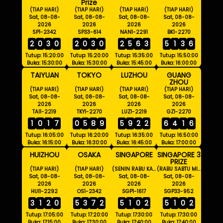
Prize
(TIAP HARI)
(TIAP HARI)
(TIAP HARI)
(TIAP HARI)
Sat, 08-08-
Sat, 08-08-
Sat, 08-08-
Sat, 08-08-
2026
2026
2026
2026
SP1-2342
SP33-614
NAN1-2291
BK1-2270
2
0
3
0
2
0
3
0
2
5
6
3
5
1
3
6
Tutup: 15:20:00
Tutup: 15:20:00
Tutup: 15:35:00
Tutup: 15:50:00
Buka: 15:30:00
Buka: 15:30:00
Buka: 15:45:00
Buka: 16:00:00
TAIYUAN
TOKYO
LUZHOU
GUANG
ZHOU
(TIAP HARI)
(TIAP HARI)
(TIAP HARI)
(TIAP HARI)
Sat, 08-08-
Sat, 08-08-
Sat, 08-08-
Sat, 08-08-
2026
2026
2026
2026
TAI1-2219
TKY1-2270
LUZ1-2219
GZ1-2270
1
0
1
7
0
5
8
9
5
9
2
2
6
4
1
6
Tutup: 16:05:00
Tutup: 16:20:00
Tutup: 16:35:00
Tutup: 16:50:00
Buka: 16:15:00
Buka: 16:30:00
Buka: 16:45:00
Buka: 17:00:00
HUIZHOU
OSAKA
SINGAPORE
SINGAPORE 3
PRIZE
(TIAP HARI)
(TIAP HARI)
(SENIN RABU KAMIS SABTU MINGGU)
(RABU SABTU MINGGU)
Sat, 08-08-
Sat, 08-08-
Sat, 08-08-
Sat, 08-08-
2026
2026
2026
2026
HUI1-2292
OS1-2342
SGP1-1617
SGP33-952
3
1
2
0
5
3
7
2
5
1
0
2
5
1
0
2
Tutup: 17:05:00
Tutup: 17:20:00
Tutup: 17:30:00
Tutup: 17:30:00
Buka: 17:15:00
Buka: 17:30:00
Buka: 17:40:00
Buka: 17:40:00